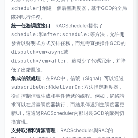
創建一個后臺調度器，基于GCD的全局
scheduler]
隊列執行任務。
統一任務調度接口
：RACScheduler提供了
和
等方法，允許開
schedule:
after:schedule:
發者以聲明式方式安排任務，而無需直接操作GCD的
或
dispatch<em>async
。這減少了代碼冗余，并降
dispatch</em>after
低了出錯風險。
集成信號處理
：在RAC中，信號（Signal）可以通過
和
方法指定調度器，
subscribeOn:
deliverOn:
從而控制信號生成和事件傳遞的線程。例如，網絡請
求可以在后臺調度器執行，而結果傳遞到主調度器更
新UI，這通過RACScheduler內部封裝GCD的隊列切
換實現。
支持取消和資源管理
：RACScheduler與RAC的