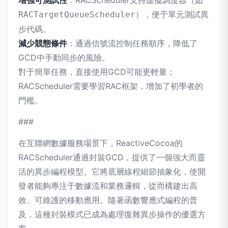
增強可測試性
：RACScheduler支持虛擬調度器（如
），便于單元測試異
RACTargetQueueScheduler
步代碼。
減少競態條件
：通過信號流控制任務順序，降低了
GCD中手動同步的風險。
對于簡單任務，直接使用GCD可能更輕量；
RACScheduler需要學習RAC框架，增加了初學者的
門檻。
###
在互聯網數據服務場景下，ReactiveCocoa的
RACScheduler通過封裝GCD，提供了一個強大而靈
活的異步編程模型。它將底層線程細節抽象化，使開
發者能夠專注于數據流和業務邏輯，從而構建出高
效、可維護的移動應用。隨著函數響應式編程的普
及，這種封裝模式已成為處理復雜異步操作的優選方