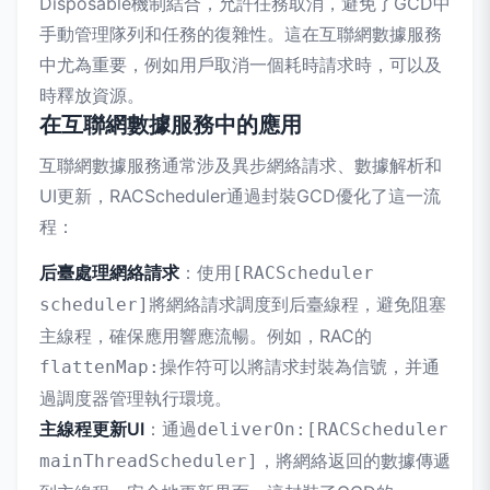
Disposable機制結合，允許任務取消，避免了GCD中
手動管理隊列和任務的復雜性。這在互聯網數據服務
中尤為重要，例如用戶取消一個耗時請求時，可以及
時釋放資源。
在互聯網數據服務中的應用
互聯網數據服務通常涉及異步網絡請求、數據解析和
UI更新，RACScheduler通過封裝GCD優化了這一流
程：
后臺處理網絡請求
：使用
[RACScheduler
將網絡請求調度到后臺線程，避免阻塞
scheduler]
主線程，確保應用響應流暢。例如，RAC的
操作符可以將請求封裝為信號，并通
flattenMap:
過調度器管理執行環境。
主線程更新UI
：通過
deliverOn:[RACScheduler
，將網絡返回的數據傳遞
mainThreadScheduler]