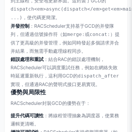
到主線程，安全地更新界面。這封裝了GCD的
dispatch<em>async(dispatch</em>get<em>mai
，使代碼更簡潔。
...)
并發控制
：RACScheduler支持基于GCD的并發隊
列，但通過信號操作符（如
或
）提
merge:
concat:
供了更高級的并發管理，例如同時發起多個請求并合
并結果，而無需手動處理線程同步。
錯誤處理和重試
：結合RAC的錯誤處理機制，
RACScheduler可以調度重試任務，例如在網絡失敗
時延遲重新執行，這利用GCD的
dispatch_after
實現，但通過RAC的聲明式接口更易實現。
優勢與局限性
RACScheduler封裝GCD的優勢在于：
提升代碼可讀性
：將線程管理抽象為調度器，使業務
邏輯更清晰。