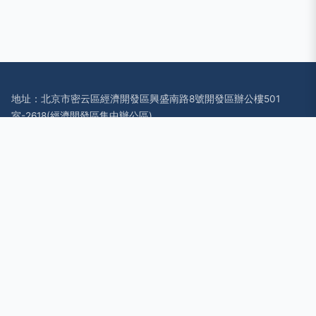
地址：北京市密云區經濟開發區興盛南路8號開發區辦公樓501
室-2618(經濟開發區集中辦公區)
電話：010-878**
Copyright © 2026
www.baidu123.cn
互聯網數據服務
中聯云港數
據科技股份有限公司
互聯網數據服務
版權所有
Sitemap
感谢您访问我们的网站，您可能还对以下资源感兴趣：惠东劫烦
教育咨询有限公司
国产精品18久久无码|国产精品19p|国产精品20页|国产精品30
页|国产精品48页|国产精品88久久妇女|国产精品99久久WWW|