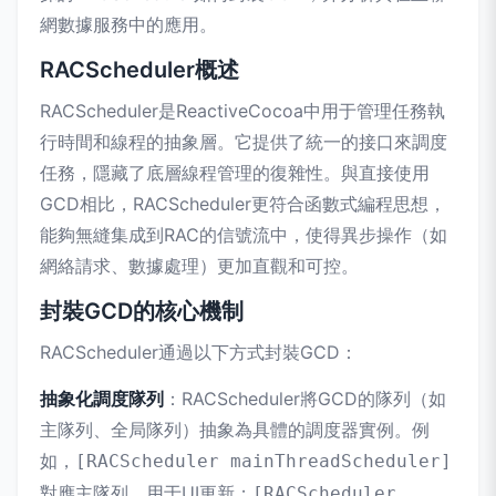
網數據服務中的應用。
RACScheduler概述
RACScheduler是ReactiveCocoa中用于管理任務執
行時間和線程的抽象層。它提供了統一的接口來調度
任務，隱藏了底層線程管理的復雜性。與直接使用
GCD相比，RACScheduler更符合函數式編程思想，
能夠無縫集成到RAC的信號流中，使得異步操作（如
網絡請求、數據處理）更加直觀和可控。
封裝GCD的核心機制
RACScheduler通過以下方式封裝GCD：
抽象化調度隊列
：RACScheduler將GCD的隊列（如
主隊列、全局隊列）抽象為具體的調度器實例。例
如，
[RACScheduler mainThreadScheduler]
對應主隊列，用于UI更新；
[RACScheduler